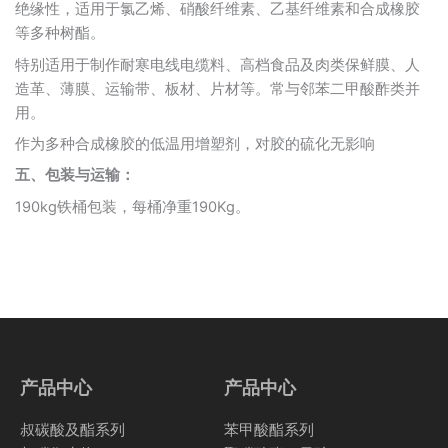
绝缘性，适用于氯乙烯、硝酸纤维素、乙基纤维素和合成橡胶
等多种树酯。
特别适用于制作耐寒电线电缆料、高档食品及肉类保鲜膜、人
造革、薄膜、运输带、板材、片材等。常与邻苯二甲酸酢类并
用。
作为多种合成橡胶的低温用增塑剂，对胶的硫化无影响
五、包装与运输：
190kg铁桶包装，每桶净重190Kg。
产品中心
产品中心
叔碳酸及酯系列
苯甲酸酯系列