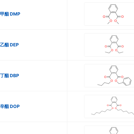
甲酯 DMP
酯 DEP
酯 DBP
辛酯 DOP