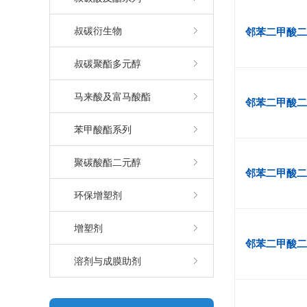
叔碳衍生物
邻苯二甲酸二
叔碳聚酯多元醇
马来酸及富马酸酯
邻苯二甲酸二乙
苯甲酸酯系列
聚碳酸酯二元醇
邻苯二甲酸二丁
环保增塑剂
增塑剂
邻苯二甲酸二
溶剂与成膜助剂