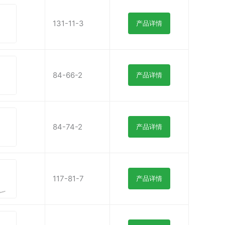
131-11-3
产品详情
84-66-2
产品详情
84-74-2
产品详情
117-81-7
产品详情