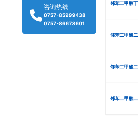
邻苯二甲酸丁苄
咨询热线
0757-85999438
0757-86678601
邻苯二甲酸二
邻苯二甲酸二异
邻苯二甲酸二