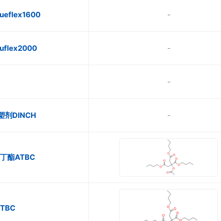
eflex1600
-
flex2000
-
-
塑剂DINCH
-
丁酯ATBC
TBC