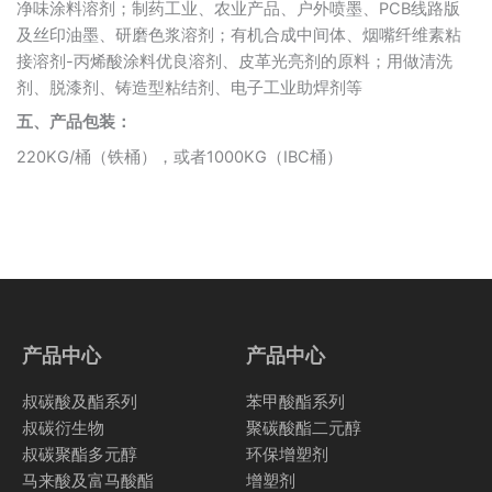
净味涂料溶剂；制药工业、农业产品、户外喷墨、PCB线路版
及丝印油墨、研磨色浆溶剂；有机合成中间体、烟嘴纤维素粘
接溶剂-丙烯酸涂料优良溶剂、皮革光亮剂的原料；用做清洗
剂、脱漆剂、铸造型粘结剂、电子工业助焊剂等
五、产品包装
：
220KG/桶（铁桶），或者1000KG（IBC桶）
产品中心
产品中心
叔碳酸及酯系列
苯甲酸酯系列
叔碳衍生物
聚碳酸酯二元醇
叔碳聚酯多元醇
环保增塑剂
马来酸及富马酸酯
增塑剂