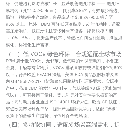
稳，促进泡孔均匀成核生长，显著改善泡孔结构 —— 泡孔细
腻均匀（孔径 0.2-0.4mm）、闭孔率≥85%，有效减少缩边、
塌泡、粘模等生产缺陷，良品率从传统 85%-90% 提升至
95% 以上。此外，DBM 可降低原液黏度，改善流动性，适配
高压发泡机、低压发泡机等多种生产设备，缩短脱模周期
（10%-15%），提升生产效率，降低批次间性能波动，满足规
模化、标准化生产需求。
（三）低 VOCs 绿色环保，合规适配全球市场
DBM 属于低 VOCs、无邻苯、低气味的环保型助剂，不含重
金属、甲醛等有害物质，VOCs 排放量较传统增塑剂降低 60%
以上，符合欧盟 REACH 法规、美国 FDA 食品接触标准及国
内 GB 18587-2017《鞋和箱包用胶粘剂》环保要求。实际生
产中，添加 DBM 的发泡 PU 鞋材，气味等级≤3 级（无刺激性
气味），可直接用于童鞋、婴儿鞋等对安全性要求极高的产
品；同时助力企业通过 ISO 14001 环保认证、欧盟 CE 认证，
突破欧美市场环保壁垒，提升产品国际竞争力，适配 “双碳”
政策下的低碳生产趋势，降低环保合规风险。
（四）多功能协同，适配多场景高端需求，提