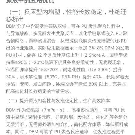
原液中的应用优点
（一）反应型内增塑，性能长效稳定，杜绝迁
移析出
DBM 分子中含高活性碳碳双键，可在 PU 发泡聚合过程中，
与异氰酸酯、多元醇发生共聚反应，以化学键形式嵌入 PU 聚
合物网络，而非物理混合，从根源彻底解决传统增塑剂迁移析
出的行业难题。实际应用数据显示：添加 3%-8% DBM 的发泡
PU 鞋材，储存 12 个月后硬度仅上升 1-2 Shore A，回弹率保
持率≥90%；-20℃低温下仍具备良好柔韧性，无脆裂现象，
低温回弹率提升 15%-20%；耐老化性能（UV 300h）提升
30%，耐水解性能（50℃、95% RH）提升 40%，长期穿着无
塌陷、变形、发白问题，终端投诉率降低 80% 以上，完美匹
配高端鞋材长效稳定的性能需求。
（二）提升原液相容性与发泡稳定性，生产高效降本
DBM 作为低黏度（7mPa・s）、高相容性助剂，可与 PU 原
液中聚醚 / 聚酯多元醇、异氰酸酯、发泡剂、催化剂等各组分
无限混溶，无需额外添加相容剂，简化配方体系，降低原料成
本。同时，DBM 可调节 PU 聚合反应速率，使发泡过程更平