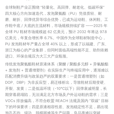
全球制鞋产业正围绕 “轻量化、高回弹、耐老化、低碳环保”
四大核心方向加速迭代，发泡聚氨酯（PU）凭借质轻、耐
磨、耐折、回弹优异等综合优势，已成为运动鞋、休闲鞋、工
作鞋中底 / 大底的主流材料，市场规模持续扩容 ——2025 年
全球 PU 鞋材市场规模超 62 亿美元，预计 2032 年将达 97.8
亿美元，年复合增长率 6.7%。中国作为全球鞋材制造中心，
PU 发泡鞋材年产量占全球 40% 以上，形成了以福建、广东、
浙江为核心的产业集群，但同时面临高端性能不足、助剂依赖
进口、环保合规压力大三大产业瓶颈。
传统发泡聚氨酯鞋材原液体系（聚醚 / 聚酯多元醇 + 异氰酸酯
+ 发泡剂 + 普通增塑剂）在实际生产与终端应用中，逐渐难以
匹配消费升级与政策趋严的双重要求：一是普通增塑剂（如
DOP、DBP）为非反应型，易迁移析出，导致鞋材后期变硬、
开裂、发黄；二是低温环境（-10℃以下）回弹衰减明显，长
期穿着易塌陷，无法满足北方市场及户外运动鞋的需求；三是
VOCs 排放偏高，不符合欧盟 REACH 法规及国内 “双碳” 目标
下的环保要求；四是原液相容性差、发泡稳定性不足，易出现
泡孔不均、缩边、脱模困难等生产问题，良品率难以突破