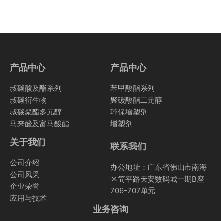
产品中心
产品中心
叔碳酸及酯系列
苯甲酸酯系列
叔碳衍生物
聚碳酸酯二元醇
叔碳聚酯多元醇
环保增塑剂
马来酸及富马酸酯
增塑剂
关于我们
联系我们
公司介绍
办公地址：广东省佛山市南海
公司风采
区简平路天安数码城一期B座
企业荣誉
706-707单元
应用与技术
业务咨询