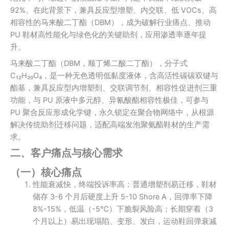
92%。在此背景下，兼具反应型增塑、内交联、低 VOCs、高
相容性的马来酸二丁酯（DBM），成为破解行业痛点、推动
PU 鞋材高性能化与绿色化的关键助剂，应用渗透率逐年提
升。
马来酸二丁酯（DBM，顺丁烯二酸二丁酯），分子式
C₁₂H₂₀O₄，是一种无色透明低黏度液体，含高活性碳碳双键与
酯基，兼具反应型内增塑剂、交联调节剂、相容性促进剂三重
功能，与 PU 原液中多元醇、异氰酸酯相容性极佳，可参与
PU 聚合反应形成化学键，永久锁定在聚合物网络中，从根源
解决传统助剂迁移问题，适配高端发泡聚氨酯鞋材的生产需
求。
二、客户痛点与核心需求
（一）核心痛点
性能衰减快，终端投诉率高：普通增塑剂易迁移，鞋材
储存 3-6 个月后硬度上升 5-10 Shore A，回弹率下降
8%-15%，低温（-5℃）下脆裂风险高；长期穿着（3
个月以上）易出现塌陷、变形、发白，运动鞋回弹衰减