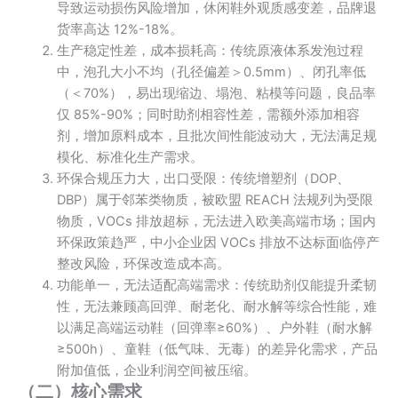
导致运动损伤风险增加，休闲鞋外观质感变差，品牌退
货率高达 12%-18%。
生产稳定性差，成本损耗高：传统原液体系发泡过程
中，泡孔大小不均（孔径偏差＞0.5mm）、闭孔率低
（＜70%），易出现缩边、塌泡、粘模等问题，良品率
仅 85%-90%；同时助剂相容性差，需额外添加相容
剂，增加原料成本，且批次间性能波动大，无法满足规
模化、标准化生产需求。
环保合规压力大，出口受限：传统增塑剂（DOP、
DBP）属于邻苯类物质，被欧盟 REACH 法规列为受限
物质，VOCs 排放超标，无法进入欧美高端市场；国内
环保政策趋严，中小企业因 VOCs 排放不达标面临停产
整改风险，环保改造成本高。
功能单一，无法适配高端需求：传统助剂仅能提升柔韧
性，无法兼顾高回弹、耐老化、耐水解等综合性能，难
以满足高端运动鞋（回弹率≥60%）、户外鞋（耐水解
≥500h）、童鞋（低气味、无毒）的差异化需求，产品
附加值低，企业利润空间被压缩。
（二）核心需求