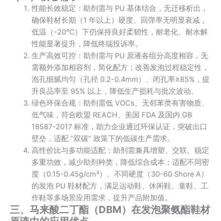
性能长效稳定：助剂需与 PU 基体结合，无迁移析出，
确保鞋材长期（1 年以上）硬度、回弹率无明显衰减，
低温（-20℃）下仍保持良好柔韧性，耐老化、耐水解
性能显著提升，降低终端投诉率。
生产高效可控：助剂需与 PU 原液各组分高度相容，无
需额外添加相容剂，简化配方；改善发泡过程稳定性，
泡孔细腻均匀（孔径 0.2-0.4mm）、闭孔率≥85%，提
升良品率至 95% 以上，降低生产损耗与批次波动。
绿色环保合规：助剂需低 VOCs、无邻苯类有害物质、
低气味，符合欧盟 REACH、美国 FDA 及国内 GB
18587-2017 标准，助力企业通过环保认证，突破出口
壁垒，适配 “双碳” 政策下的低碳生产需求。
高性价比与多功能适配：助剂需兼具增塑、交联、稳定
多重功效，减少助剂种类，降低综合成本；适配不同密
度（0.15-0.45g/cm³）、不同硬度（30-60 Shore A）
的发泡 PU 鞋材配方，满足运动鞋、休闲鞋、童鞋、工
作鞋等多场景应用需求，提升产品附加值。
三、马来酸二丁酯（DBM）在发泡聚氨酯鞋材