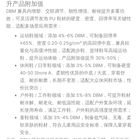
升产品附加值
DBM 兼具内增塑、交联调节、韧性增强、耐候提升多重功
效，可灵活调节发泡 PU 鞋材的硬度、密度、回弹率等关键性
能，适配多场景应用需求：
运动鞋领域：添加 4%-6% DBM，可制备回弹率
≥65%、密度 0.20-0.25g/cm³ 的高回弹中底，兼具轻
量化与高缓冲性能，适配跑步鞋、篮球鞋等高端运动
鞋，提升运动体验，产品附加值提升 30%-50%；
休闲鞋 / 日常鞋领域：添加 3%-5% DBM，可制备硬度
40-50 Shore A、柔韧性优异的中底 / 大底，穿着舒
适、耐折耐磨，长期不变形，适配大众休闲鞋市场，性
价比突出；
户外鞋 / 工作鞋领域：添加 5%-8% DBM，可提升鞋材
耐水解、耐老化、耐低温性能，适配户外复杂环境，延
长使用寿命，满足工作鞋、户外鞋的高强度使用需求；
童鞋领域：添加 3%-4% DBM，制备低气味、无毒、柔
软亲肤的鞋材，符合儿童用品安全标准，保障儿童穿着
安全。