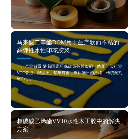
马来酸二辛酯DOM用于生产软而不粘的
高弹性水性印花胶浆
一、产业背景 随着国家环保政策持续加码，纺织印染行业
VOC管控、限固废、禁限有害助剂标准日趋严格，传统溶剂
型印 […]
叔碳酸乙烯酯VV10水性木工胶中的解决
方案