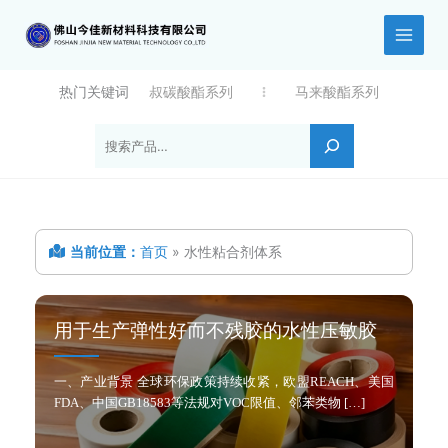
跳
至
内
容
热门关键词
叔碳酸酯系列
马来酸酯系列
搜索
当前位置：
首页
»
水性粘合剂体系
用于生产弹性好而不残胶的水性压敏胶
一、产业背景 全球环保政策持续收紧，欧盟REACH、美国
FDA、中国GB18583等法规对VOC限值、邻苯类物 […]