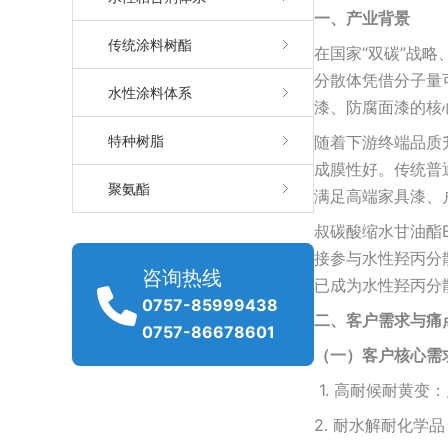
一、产业背景
传统涂料树酯
在国家“双碳”战
分散体凭借分子量
水性涂料体系
漆、防腐面漆的核
特种树脂
随着下游终端品质
成膜性好。传统普
聚氨酯
满足高端家具漆、
叔碳酸缩水甘油酯
接参与水性羟丙分
咨询热线
已成为水性羟丙分
0757-85999438
二、客户需求与痛
0757-86678601
（一）客户核心需
1. 高耐候耐黄
2. 耐水解耐化