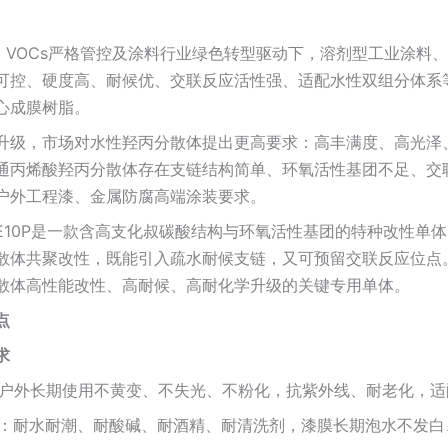
略、VOCs严格管控及涂料行业绿色转型驱动下，溶剂型工业涂
可控、硬度高、耐候优、交联反应活性强、适配水性双组分体系
心成膜树脂。
升级，市场对水性羟丙分散体提出更高要求：高丰满度、高光泽
通丙烯酸羟丙分散体存在支链结构简单、环氧活性基团不足、交
户外工程漆、金属防腐高端涂装要求。
E10P是一款含高支化叔碳酸结构与环氧活性基团的特种改性单
散体共聚改性，既能引入疏水耐候支链，又可预留交联反应位点。
散体高性能改性、高耐候、高耐化学升级的关键专用单体。
点
求
变：户外长期使用不黄变、不失光、不粉化，抗紫外线、耐老化，
学品：耐水耐潮、耐酸碱、耐酒精、耐清洗剂，漆膜长期泡水不发