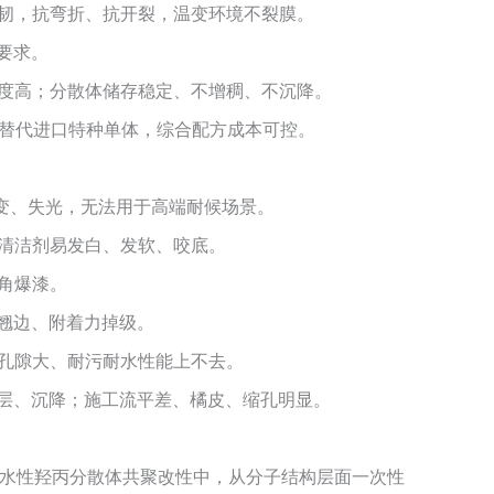
柔韧，抗弯折、抗开裂，温变环境不裂膜。
要求。
密度高；分散体储存稳定、不增稠、不沉降。
可替代进口特种单体，综合配方成本可控。
黄变、失光，无法用于高端耐候场景。
、清洁剂易发白、发软、咬底。
角爆漆。
、翘边、附着力掉级。
膜孔隙大、耐污耐水性能上不去。
分层、沉降；施工流平差、橘皮、缩孔明显。
在水性羟丙分散体共聚改性中，从分子结构层面一次性