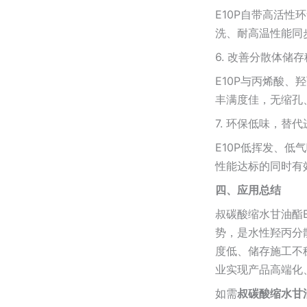
E10P自带高活
洗、耐高温性能同
6. 改善分散体储
E10P与丙烯酸
丰满度佳，无缩孔
7. 环保低味，替
E10P低挥发、
性能达标的同时有
四、应用总结
叔碳酸缩水甘油酯
势，是水性羟丙分
度低、储存施工不
业实现产品高端化
如需
叔碳酸缩水甘油