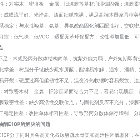
柔韧性：对实木、密度板、金属、旧漆膜等基材润湿锚固强；漆膜
满度：成膜流平好、光泽高、漆面细腻饱满，满足高端木器家具审美
、体系稳定：与水性羟基、氨基、异氰酸酯固化剂匹配性好，交联
成本可控：低气味、低VOC，适配无苯环保配方；改性添加量低，
点
性能不足：常规羟丙分散体结构简单，抗紫外能力弱，户外短期即
醇耐化学差：树脂分子链缺少疏水屏蔽，酯键易水解，遇水、酒精
冷热易开裂：硬度过高但柔韧性不足，温变冷热收缩时容易裂纹、边
偏弱：对致密木材、金属、旧涂层界面结合力不足，容易出现脱层
、漆膜致密性差：缺少高活性交联位点，与固化剂反应不充分，漆
与施工稳定性差：改性单体相容性差，导致羟丙分散体储存增稠、
酯E10P所解决的问题
E10P分子同时具备高支化叔碳酸疏水骨架和高活性环氧基团，