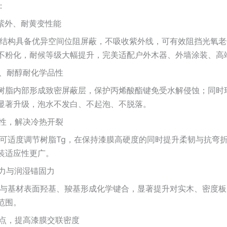
：
抗紫外、耐黄变性能
叔碳结构具备优异空间位阻屏蔽，不吸收紫外线，可有效阻挡光氧
不粉化，耐候等级大幅提升，完美适配户外木器、外墙涂装、高
解、耐醇耐化学品性
树脂内部形成致密屏蔽层，保护丙烯酸酯键免受水解侵蚀；同时
显著升级，泡水不发白、不起泡、不脱落。
韧性，解决冷热开裂
结构可适度调节树脂Tg，在保持漆膜高硬度的同时提升柔韧与抗
装适应性更广。
着力与润湿锚固力
基团与基材表面羟基、羧基形成化学键合，显著提升对实木、密度
范围。
位点，提高漆膜交联密度