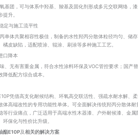
性环氧基团，可与体系中羟基、羧基及固化剂形成多元交联网络，
步提升。
存稳定与施工流平性
、羟丙单体共聚相容性极佳，制备的水性羟丙分散体粒径均匀、储
、橘皮缺陷，适配喷涂、辊涂、刷涂等多种施工工艺。
代进口降本
低气味、无有害重金属，符合水性涂料环保及VOC管控要求；国
效降低配方综合成本。
E10P凭借高支化耐候结构、环氧高交联活性、强疏水耐水解、
散体高端改性的专用功能性单体。可全面解决传统羟丙分散体耐
稳等行业痛点，广泛适用于高端水性木器漆、户外耐候漆、金属
、环保化与性价比升级。
酯E10P
及
相关的解决方案