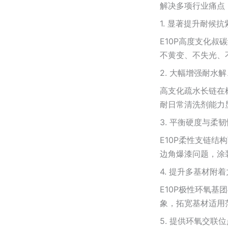
解决多项行业痛点
1. 显著提升耐候
E10P高度支化
不黄变、不失光、
2. 大幅增强耐水
高支化疏水长链在
耐日常清洗剂能力
3. 平衡硬度与柔
E10P柔性支链
边角爆漆问题，涂
4. 提升多基材附
E10P极性环氧
象，拓宽基材适用
5. 提供环氧交联