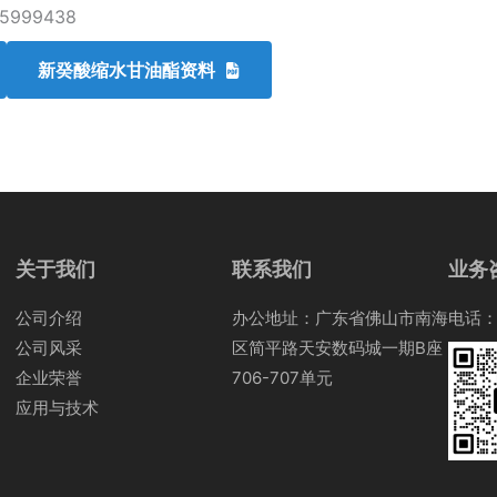
5999438
新癸酸缩水甘油酯资料
关于我们
联系我们
业务
公司介绍
办公地址：广东省佛山市南海
电话：0
公司风采
区简平路天安数码城一期B座
企业荣誉
706-707单元
应用与技术