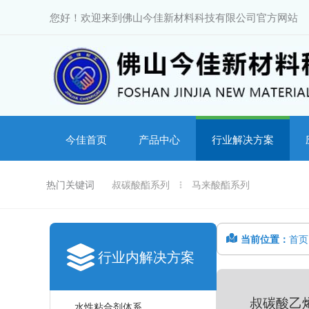
跳
您好！欢迎来到佛山今佳新材料科技有限公司官方网站
至
内
容
今佳首页
产品中心
行业解决方案
热门关键词
叔碳酸酯系列
马来酸酯系列
当前位置：
首页
行业内解决方案
叔碳酸乙
水性粘合剂体系