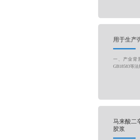
用于生产
一、产业背景
GB18583等
马来酸二
胶浆